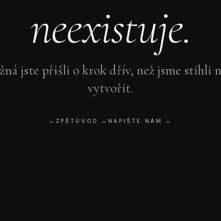
neexistuje.
ná jste přišli o krok dřív, než jsme stihli 
vytvořit.
←
ZPĚT
ÚVOD →
NAPIŠTE NÁM →