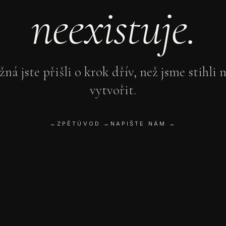
neexistuje.
ná jste přišli o krok dřív, než jsme stihli 
vytvořit.
←
ZPĚT
ÚVOD →
NAPIŠTE NÁM →