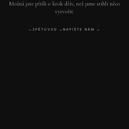
Možná jste přišli o krok dřív, než jsme stihli něco
vytvořit.
←
ZPĚT
ÚVOD →
NAPIŠTE NÁM →