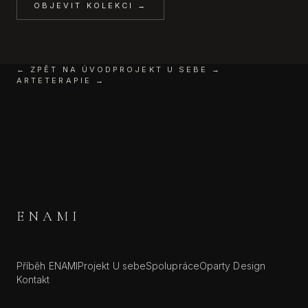
OBJEVIT KOLEKCI →
← ZPĚT NA ÚVOD
PROJEKT U SEBE →
ARTETERAPIE →
ENAMI
Příběh ENAMI
Projekt U sebe
Spolupráce
Oparty Design
Kontakt