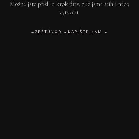
Možná jste přišli o krok dřív, než jsme stihli něco
vytvořit.
←
ZPĚT
ÚVOD →
NAPIŠTE NÁM →